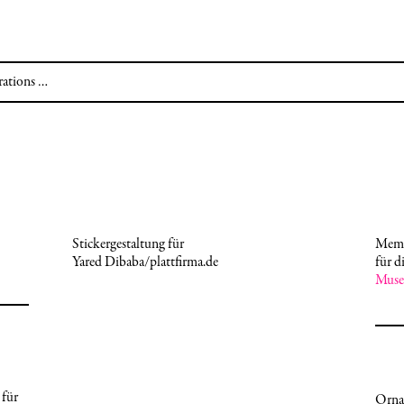
rations …
Stickergestaltung für
Memo
Yared Dibaba/plattfirma.de
für d
Muse
 für
Orna